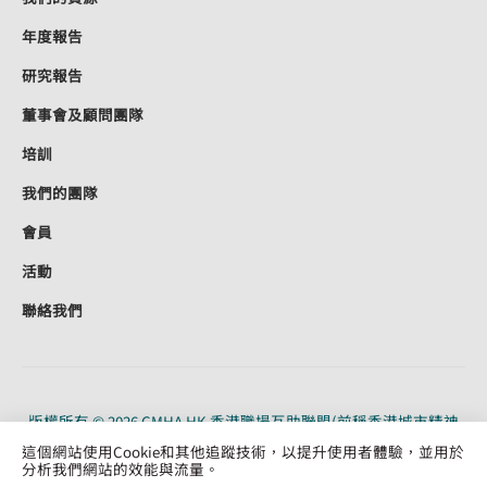
年度報告
研究報告
董事會及顧問團隊
培訓
我們的團隊
會員
活動
聯絡我們
版權所有 © 2026 CMHA HK 香港職場互助聯盟(前稱香港城市精神
健康聯盟)。CMHA HK 是根據《稅務條例》（91/19956）第 88 條獲
這個網站使用Cookie和其他追蹤技術，以提升使用者體驗，並用於
認可的慈善機構。保留所有權利。
分析我們網站的效能與流量。