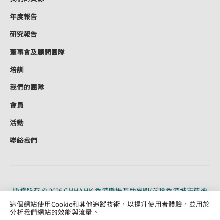
年度報告
研究報告
董事會及顧問團隊
培訓
我們的團隊
會員
活動
聯絡我們
版權所有 © 2026 CMHA HK 香港職場互助聯盟(前稱香港城市精神
健康聯盟)。CMHA HK 是根據《稅務條例》（91/19956）第 88 條獲
這個網站使用Cookie和其他追蹤技術，以提升使用者體驗，並用於
認可的慈善機構。保留所有權利。
分析我們網站的效能與流量。