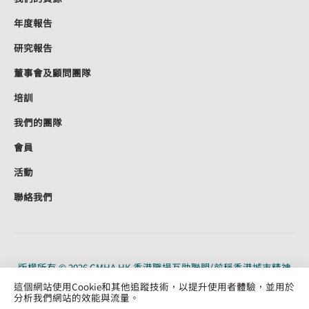
年度報告
研究報告
董事會及顧問團隊
培訓
我們的團隊
會員
活動
聯絡我們
版權所有 © 2026 CMHA HK 香港職場互助聯盟(前稱香港城市精神
健康聯盟)。CMHA HK 是根據《稅務條例》（91/19956）第 88 條獲
這個網站使用Cookie和其他追蹤技術，以提升使用者體驗，並用於
認可的慈善機構。保留所有權利。
分析我們網站的效能與流量。