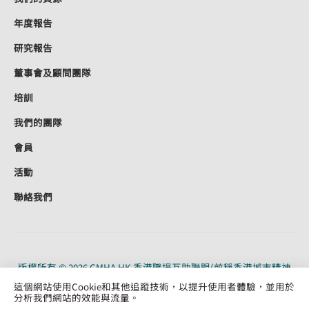
年度報告
研究報告
董事會及顧問團隊
培訓
我們的團隊
會員
活動
聯絡我們
版權所有 © 2026 CMHA HK 香港職場互助聯盟(前稱香港城市精神
健康聯盟)。CMHA HK 是根據《稅務條例》（91/19956）第 88 條獲
這個網站使用Cookie和其他追蹤技術，以提升使用者體驗，並用於
認可的慈善機構。保留所有權利。
分析我們網站的效能與流量。