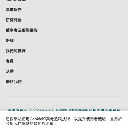
年度報告
研究報告
董事會及顧問團隊
培訓
我們的團隊
會員
活動
聯絡我們
版權所有 © 2026 CMHA HK 香港職場互助聯盟(前稱香港城市精神
健康聯盟)。CMHA HK 是根據《稅務條例》（91/19956）第 88 條獲
這個網站使用Cookie和其他追蹤技術，以提升使用者體驗，並用於
認可的慈善機構。保留所有權利。
分析我們網站的效能與流量。