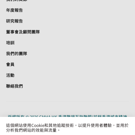
年度報告
研究報告
董事會及顧問團隊
培訓
我們的團隊
會員
活動
聯絡我們
版權所有 © 2026 CMHA HK 香港職場互助聯盟(前稱香港城市精神
健康聯盟)。CMHA HK 是根據《稅務條例》（91/19956）第 88 條獲
這個網站使用Cookie和其他追蹤技術，以提升使用者體驗，並用於
認可的慈善機構。保留所有權利。
分析我們網站的效能與流量。