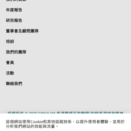
年度報告
研究報告
董事會及顧問團隊
培訓
我們的團隊
會員
活動
聯絡我們
版權所有 © 2026 CMHA HK 香港職場互助聯盟(前稱香港城市精神
健康聯盟)。CMHA HK 是根據《稅務條例》（91/19956）第 88 條獲
這個網站使用Cookie和其他追蹤技術，以提升使用者體驗，並用於
認可的慈善機構。保留所有權利。
分析我們網站的效能與流量。