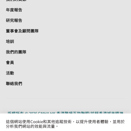
年度報告
研究報告
董事會及顧問團隊
培訓
我們的團隊
會員
活動
聯絡我們
版權所有 © 2026 CMHA HK 香港職場互助聯盟(前稱香港城市精神
健康聯盟)。CMHA HK 是根據《稅務條例》（91/19956）第 88 條獲
這個網站使用Cookie和其他追蹤技術，以提升使用者體驗，並用於
認可的慈善機構。保留所有權利。
分析我們網站的效能與流量。